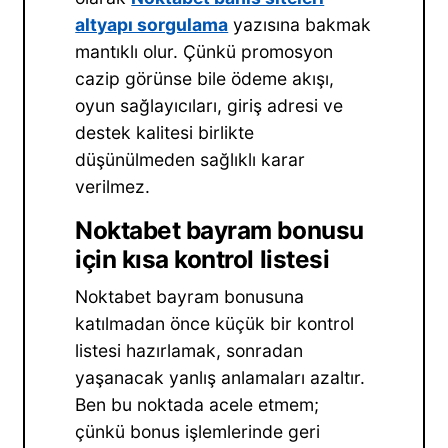
altyapı sorgulama
yazısına bakmak
mantıklı olur. Çünkü promosyon
cazip görünse bile ödeme akışı,
oyun sağlayıcıları, giriş adresi ve
destek kalitesi birlikte
düşünülmeden sağlıklı karar
verilmez.
Noktabet bayram bonusu
için kısa kontrol listesi
Noktabet bayram bonusuna
katılmadan önce küçük bir kontrol
listesi hazırlamak, sonradan
yaşanacak yanlış anlamaları azaltır.
Ben bu noktada acele etmem;
çünkü bonus işlemlerinde geri