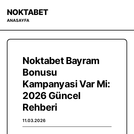
NOKTABET
ANASAYFA
Noktabet Bayram
Bonusu
Kampanyasi Var Mi:
2026 Güncel
Rehberi
11.03.2026