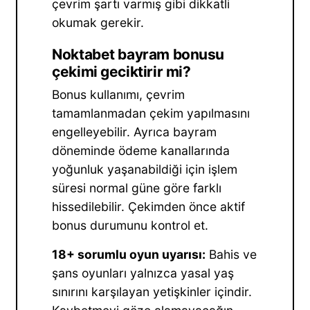
çevrim şartı varmış gibi dikkatli
okumak gerekir.
Noktabet bayram bonusu
çekimi geciktirir mi?
Bonus kullanımı, çevrim
tamamlanmadan çekim yapılmasını
engelleyebilir. Ayrıca bayram
döneminde ödeme kanallarında
yoğunluk yaşanabildiği için işlem
süresi normal güne göre farklı
hissedilebilir. Çekimden önce aktif
bonus durumunu kontrol et.
18+ sorumlu oyun uyarısı:
Bahis ve
şans oyunları yalnızca yasal yaş
sınırını karşılayan yetişkinler içindir.