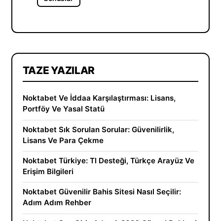
TAZE YAZILAR
Noktabet Ve İddaa Karşılaştırması: Lisans,
Portföy Ve Yasal Statü
Noktabet Sık Sorulan Sorular: Güvenilirlik,
Lisans Ve Para Çekme
Noktabet Türkiye: Tl Desteği, Türkçe Arayüz Ve
Erişim Bilgileri
Noktabet Güvenilir Bahis Sitesi Nasıl Seçilir:
Adım Adım Rehber