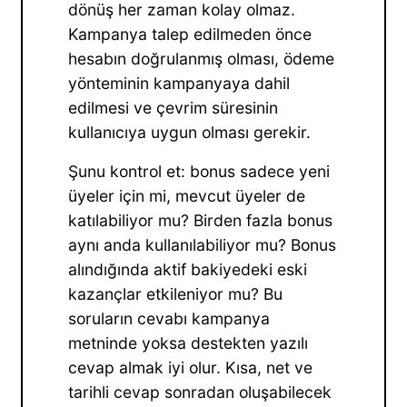
dönüş her zaman kolay olmaz.
Kampanya talep edilmeden önce
hesabın doğrulanmış olması, ödeme
yönteminin kampanyaya dahil
edilmesi ve çevrim süresinin
kullanıcıya uygun olması gerekir.
Şunu kontrol et: bonus sadece yeni
üyeler için mi, mevcut üyeler de
katılabiliyor mu? Birden fazla bonus
aynı anda kullanılabiliyor mu? Bonus
alındığında aktif bakiyedeki eski
kazançlar etkileniyor mu? Bu
soruların cevabı kampanya
metninde yoksa destekten yazılı
cevap almak iyi olur. Kısa, net ve
tarihli cevap sonradan oluşabilecek