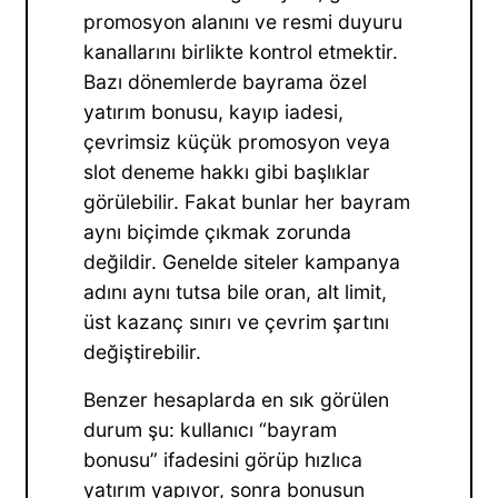
promosyon alanını ve resmi duyuru
kanallarını birlikte kontrol etmektir.
Bazı dönemlerde bayrama özel
yatırım bonusu, kayıp iadesi,
çevrimsiz küçük promosyon veya
slot deneme hakkı gibi başlıklar
görülebilir. Fakat bunlar her bayram
aynı biçimde çıkmak zorunda
değildir. Genelde siteler kampanya
adını aynı tutsa bile oran, alt limit,
üst kazanç sınırı ve çevrim şartını
değiştirebilir.
Benzer hesaplarda en sık görülen
durum şu: kullanıcı “bayram
bonusu” ifadesini görüp hızlıca
yatırım yapıyor, sonra bonusun