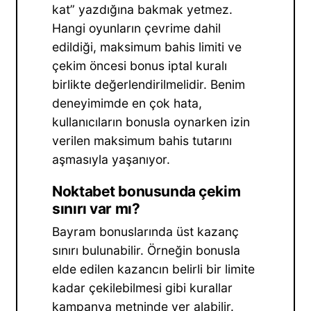
kat” yazdığına bakmak yetmez.
Hangi oyunların çevrime dahil
edildiği, maksimum bahis limiti ve
çekim öncesi bonus iptal kuralı
birlikte değerlendirilmelidir. Benim
deneyimimde en çok hata,
kullanıcıların bonusla oynarken izin
verilen maksimum bahis tutarını
aşmasıyla yaşanıyor.
Noktabet bonusunda çekim
sınırı var mı?
Bayram bonuslarında üst kazanç
sınırı bulunabilir. Örneğin bonusla
elde edilen kazancın belirli bir limite
kadar çekilebilmesi gibi kurallar
kampanya metninde yer alabilir.