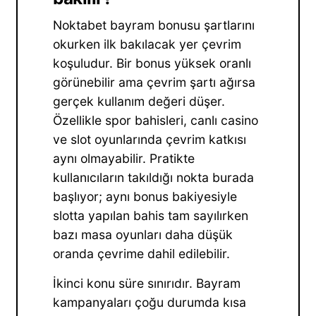
Noktabet bayram bonusu şartlarını
okurken ilk bakılacak yer çevrim
koşuludur. Bir bonus yüksek oranlı
görünebilir ama çevrim şartı ağırsa
gerçek kullanım değeri düşer.
Özellikle spor bahisleri, canlı casino
ve slot oyunlarında çevrim katkısı
aynı olmayabilir. Pratikte
kullanıcıların takıldığı nokta burada
başlıyor; aynı bonus bakiyesiyle
slotta yapılan bahis tam sayılırken
bazı masa oyunları daha düşük
oranda çevrime dahil edilebilir.
İkinci konu süre sınırıdır. Bayram
kampanyaları çoğu durumda kısa