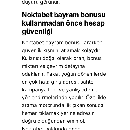
duyuru görünür.
Noktabet bayram bonusu
kullanmadan önce hesap
güvenliği
Noktabet bayram bonusu ararken
güvenlik kısmını atlamak kolaydır.
Kullanıcı doğal olarak oran, bonus
miktarı ve çevrim detayına
odaklanır. Fakat yoğun dönemlerde
en çok hata giriş adresi, sahte
kampanya linki ve yanlış ödeme
yönlendirmelerinde yapılır. Özellikle
arama motorunda ilk çıkan sonuca
hemen tıklamak yerine adresin
doğru olduğundan emin ol.
Noktabet hakkında genel