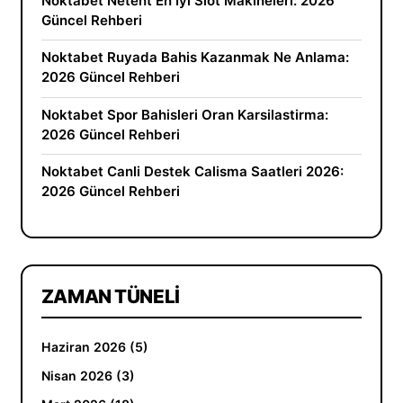
Noktabet Netent En Iyi Slot Makineleri: 2026
Güncel Rehberi
Noktabet Ruyada Bahis Kazanmak Ne Anlama:
2026 Güncel Rehberi
Noktabet Spor Bahisleri Oran Karsilastirma:
2026 Güncel Rehberi
Noktabet Canli Destek Calisma Saatleri 2026:
2026 Güncel Rehberi
ZAMAN TÜNELI
Haziran 2026 (5)
Nisan 2026 (3)