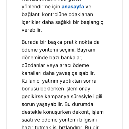
yönlendirme için
anasayfa
ve
bağlantı kontrolüne odaklanan
içerikler daha sağlıklı bir başlangıç
verebilir.
Burada bir başka pratik nokta da
ödeme yöntemi seçimi. Bayram
döneminde bazı bankalar,
cüzdanlar veya aracı ödeme
kanalları daha yavaş çalışabilir.
Kullanıcı yatırım yaptıktan sonra
bonusu beklerken işlem onayı
gecikirse kampanya süresiyle ilgili
sorun yaşayabilir. Bu durumda
destekle konuşurken dekont, işlem
saati ve ödeme yöntemi bilgisini
hazır tutmak işi hızlandırır. Bu bir