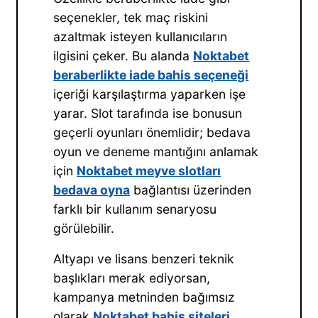
seçenekler, tek maç riskini
azaltmak isteyen kullanıcıların
ilgisini çeker. Bu alanda
Noktabet
beraberlikte iade bahis seçeneği
içeriği karşılaştırma yaparken işe
yarar. Slot tarafında ise bonusun
geçerli oyunları önemlidir; bedava
oyun ve deneme mantığını anlamak
için
Noktabet meyve slotları
bedava oyna
bağlantısı üzerinden
farklı bir kullanım senaryosu
görülebilir.
Altyapı ve lisans benzeri teknik
başlıkları merak ediyorsan,
kampanya metninden bağımsız
olarak
Noktabet bahis siteleri