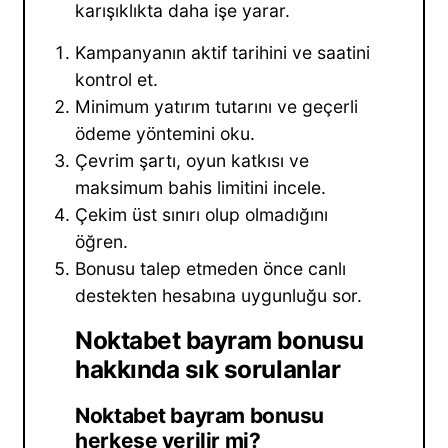
karışıklıkta daha işe yarar.
Kampanyanın aktif tarihini ve saatini
kontrol et.
Minimum yatırım tutarını ve geçerli
ödeme yöntemini oku.
Çevrim şartı, oyun katkısı ve
maksimum bahis limitini incele.
Çekim üst sınırı olup olmadığını
öğren.
Bonusu talep etmeden önce canlı
destekten hesabına uygunluğu sor.
Noktabet bayram bonusu
hakkında sık sorulanlar
Noktabet bayram bonusu
herkese verilir mi?