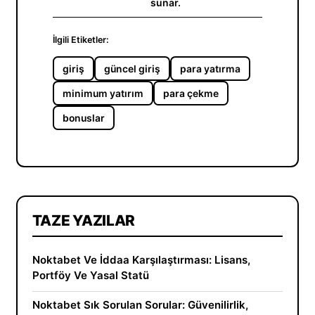
sunar.
İlgili Etiketler:
giriş
güncel giriş
para yatırma
minimum yatırım
para çekme
bonuslar
TAZE YAZILAR
Noktabet Ve İddaa Karşılaştırması: Lisans,
Portföy Ve Yasal Statü
Noktabet Sık Sorulan Sorular: Güvenilirlik,