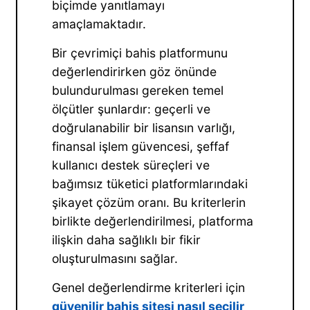
biçimde yanıtlamayı
amaçlamaktadır.
Bir çevrimiçi bahis platformunu
değerlendirirken göz önünde
bulundurulması gereken temel
ölçütler şunlardır: geçerli ve
doğrulanabilir bir lisansın varlığı,
finansal işlem güvencesi, şeffaf
kullanıcı destek süreçleri ve
bağımsız tüketici platformlarındaki
şikayet çözüm oranı. Bu kriterlerin
birlikte değerlendirilmesi, platforma
ilişkin daha sağlıklı bir fikir
oluşturulmasını sağlar.
Genel değerlendirme kriterleri için
güvenilir bahis sitesi nasıl seçilir