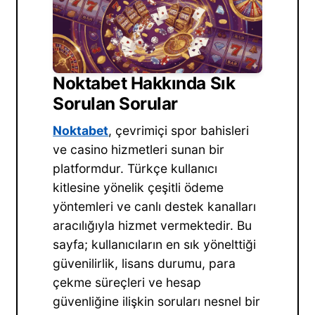
Noktabet Hakkında Sık
Sorulan Sorular
Noktabet
, çevrimiçi spor bahisleri
ve casino hizmetleri sunan bir
platformdur. Türkçe kullanıcı
kitlesine yönelik çeşitli ödeme
yöntemleri ve canlı destek kanalları
aracılığıyla hizmet vermektedir. Bu
sayfa; kullanıcıların en sık yönelttiği
güvenilirlik, lisans durumu, para
çekme süreçleri ve hesap
güvenliğine ilişkin soruları nesnel bir