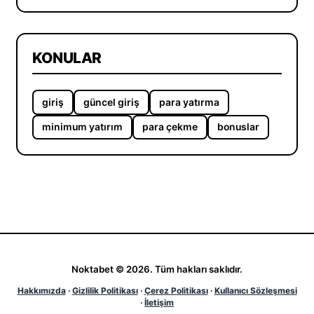
KONULAR
giriş
güncel giriş
para yatırma
minimum yatırım
para çekme
bonuslar
Noktabet © 2026. Tüm hakları saklıdır.
Hakkımızda
·
Gizlilik Politikası
·
Çerez Politikası
·
Kullanıcı Sözleşmesi
·
İletişim